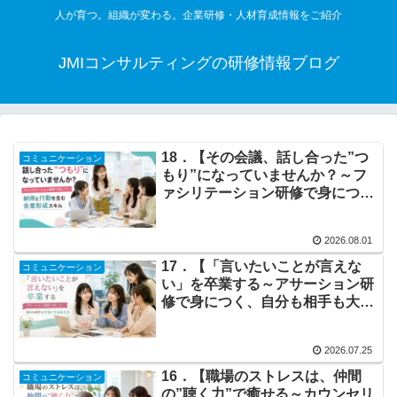
人が育つ。組織が変わる。企業研修・人材育成情報をご紹介
JMIコンサルティングの研修情報ブログ
18．【その会議、話し合った”つ
コミュニケーション
もり”になっていませんか？～フ
ァシリテーション研修で身につ
く、納得と行動を生む合意形成ス
キル～】3時間コース
2026.08.01
17．【「言いたいことが言えな
コミュニケーション
い」を卒業する～アサーション研
修で身につく、自分も相手も大切
にする伝え方～】6時間コース
2026.07.25
16．【職場のストレスは、仲間
コミュニケーション
の”聴く力”で癒せる～カウンセリ