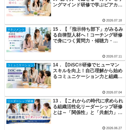
ングマインド研修で学ぶピアカウ
ンセリングと「癒し」のコミュニ
ケーション術～】6時間コース
2026.07.18
15．【「指示待ち部下」がみるみ
マネジメント
る自律型人材へ！コーチング研修
で身につく質問力・傾聴力・
DiSC®理論活用術】6時間コース
2026.07.11
14．【DiSC®研修でヒューマン
コミュニケーション
スキルを向上！自己理解から始め
るコミュニケーション力と組織力
強化】6時間コース
2026.07.04
13．【これからの時代に求められ
リーダーシップ研修
る組織活性化リーダーシップ研修
とは～「関係性」と「共創力」で
組織を動かす新しいリーダーシッ
プ～】6時間コース
2026.06.27