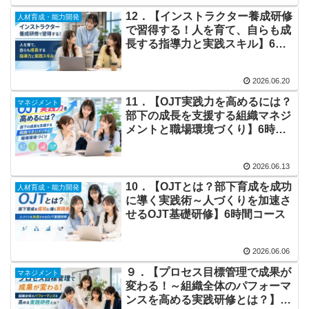
12．【インストラクター養成研修
人材育成・能力開発
で習得する！人を育て、自らも成
長する指導力と実践スキル】6時
間コース
2026.06.20
11．【OJT実践力を高めるには？
マネジメント
部下の成長を支援する組織マネジ
メントと職場環境づくり】6時間
コース
2026.06.13
10．【OJTとは？部下育成を成功
人材育成・能力開発
に導く実践術～人づくりを加速さ
せるOJT基礎研修】6時間コース
2026.06.06
９．【プロセス目標管理で成果が
マネジメント
変わる！～組織全体のパフォーマ
ンスを高める実践研修とは？】6