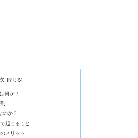
次
とは何か？
役割
要なのか？
度で起こること
度のメリット