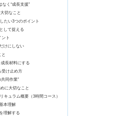
ではなく“成長支援”
に大切なこと
識したい3つのポイント
”として捉える
イント
”だけにしない
こと
を成長材料にする
げる受け止め方
の共同作業”
ために大切なこと
カリキュラム概要（3時間コース）
の基本理解
度を理解する