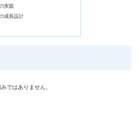
理の実践
後の成長設計
？
組みではありません。