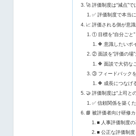
🚀 評価制度は“減点”
✅ 評価制度で本当
📈 評価される側が意
① 目標を“自分ごと
🔶 意識したいポ
② 面談を“評価の場
🔶 面談で大切な
③ フィードバック
🔶 成長につな
🤝 評価制度は“上司と
✅ 信頼関係を築く
📘 被評価者向け研修
■ 人事評価制度
■ 公正な評価制