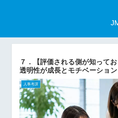
J
７．【評価される側が知ってお
透明性が成長とモチベーション
人事考課