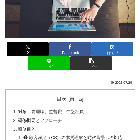
X
Facebook
はてブ
LINE
コピー
2025.07.26
目次
対象：管理職、監督職、中堅社員
研修概要とアプローチ
研修目的
❶ 顧客満足（CS）の本質理解と時代背景への対応