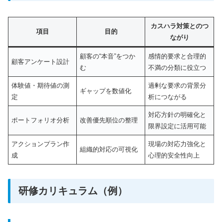
カスハラ対策とのつ
項目
目的
ながり
顧客の“本音”をつか
感情的要求と合理的
顧客アンケート設計
む
不満の分類に役立つ
体験値・期待値の測
過剰な要求の背景分
ギャップを数値化
定
析につながる
対応方針の明確化と
ポートフォリオ分析
改善優先順位の整理
限界設定に活用可能
アクションプラン作
現場の対応力強化と
組織的対応の可視化
成
心理的安全性向上
研修カリキュラム（例）