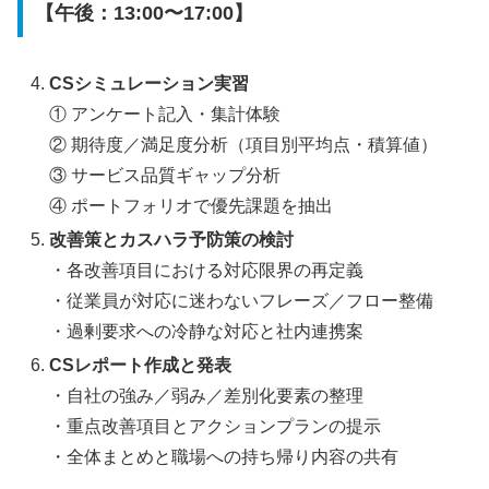
【午後：13:00〜17:00】
CSシミュレーション実習
① アンケート記入・集計体験
② 期待度／満足度分析（項目別平均点・積算値）
③ サービス品質ギャップ分析
④ ポートフォリオで優先課題を抽出
改善策とカスハラ予防策の検討
・各改善項目における対応限界の再定義
・従業員が対応に迷わないフレーズ／フロー整備
・過剰要求への冷静な対応と社内連携案
CSレポート作成と発表
・自社の強み／弱み／差別化要素の整理
・重点改善項目とアクションプランの提示
・全体まとめと職場への持ち帰り内容の共有