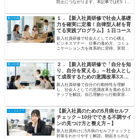
防止につながります。本記事ではES（社
員満足）の視点から、上司や先輩が実践
できる関わり方や具体的な支援方法を解
説。仕事と生活の両立を支える育成のポ
１．【新入社員研修で社会人基礎
新入社員
イントを紹介します。
力を確実に定着！自律型人材を育
てる実践プログラム】１日コース
新入社員研修で社会人としての心構え、
ビジネスマナー、仕事の進め方、コミュ
ニケーション力を体系的に習得。実習・
ロールプレイング中心の実践型カリキュ
ラムで、配属後すぐに活かせる社会人と
しての基礎力を身につけます。
２．【新入社員研修で「自分を知
新入社員
り、自分を変える」～社会人とし
て成長するための意識改革3ステ
ップ～】１日コース
新入社員研修で自分の行動特性を理解
し、社会人としての意識改革を進める3ス
テップを解説。自己理解から行動変容ま
でを体系的に学び、職場で活かせる基礎
力と成長意欲を高め、早期戦力化と定着
を支援し、主体的に行動できる人材育成
【新入社員のための5月病セルフ
メンタルケア
につなげます。
チェック～10分でできる不調サイ
ンの見つけ方と整え方～】
新入社員向けに5月病のセルフチェックと
対策をわかりやすく解説。朝起きられな