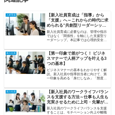
【新入社員育成は「指導」から
人材育成
「支援」へ～これからの時代に求
められる“共創型リーダーシッ
プ”とは～】
新入社員育成に必要なのは、管理や指示
ではなく「関係性」を軸にした支援型リ
ーダーシップ。本記事では心理的安全
性、コーチング型対話、フィードバック
の実践法、育成の落とし穴と回避策を具
体的に解説。自律型人材を育てる実践ポ
【第一印象で差がつく！ ビジネ
新入社員
イントが分かります。
スマナーで人柄アップを叶える3
つの基本】
ビジネスマナーの基本をわかりやすく解
説。新入社員や指導担当者に向けて、第
一印象を高める「身だしなみ」「態度」
「言葉づかい」の3つのポイントを、職場
ですぐに活かせる具体例や考え方を交え
ながら実践的に紹介します。
【新入社員のワークライフバラン
新入社員
スを支援する方法～仕事も人生も
充実させるために上司・先輩がで
きること～】
新入社員のワークライフバランスを支援
することは、モチベーション向上や離職