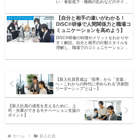
い・食欲低下・睡眠の乱れなどのサイン
を確認し、すぐ実践できる改善方法を紹
介。10分でできるチェックで自分の状態
を把握し、無理なく整える具体的なヒン
【自分と相手の違いがわかる！
コミュニケーション
トが得られます。
DiSC®研修で人間関係力と職場コ
ミュニケーションを高めよう】
DiSC®研修の特徴やメリットをわかりや
すく解説。自分と相手の行動スタイルを
理解し、職場でのコミュニケーションや
新入社員育成、人間関係づくりに活かす
方法を、具体例を交えながら実践的かつ
わかりやすく紹介します。
【新入社員育成は「指導」から「支援」
へ～これからの時代に求められる“共創型
リーダーシップ”とは～】
【新入社員の成長を支えるために、上
司・先輩ができるモチベーション支援の
ポイント】
ホーム
新入社員