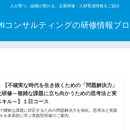
人が育つ。組織が変わる。企業研修・人材育成情報をご紹介
MIコンサルティングの研修情報ブ
3．【不確実な時代を生き抜くための「問題解決力」
化研修～複雑な課題に立ち向かうための思考法と実
スキル～】１日コース
で曖昧な課題に対応するための問題解決力を強化。思考法と実践
ルを体系的に学ぶ実践型研修のご案内。