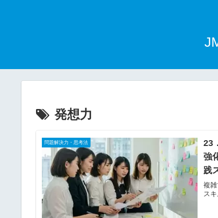
J
発想力
2
問題解決力・思考法
強
践
複雑
スキ